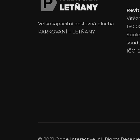
Revita
Vítěz
Velkokapacitní odstavná plocha
160 0
PARKOVÁNÍ – LETŇANY
Spole
soudu
IČO: 
© 2021
Qode Interactive
, All Rights Reserv