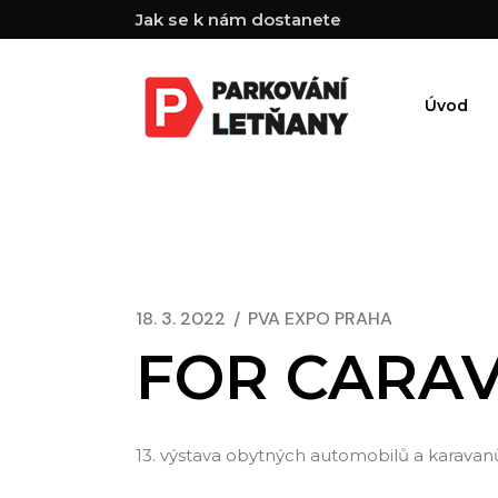
Skip
Jak se k nám dostanete
to
the
content
Úvod
18. 3. 2022
PVA EXPO PRAHA
FOR CARAV
13. výstava obytných automobilů a karavanů 