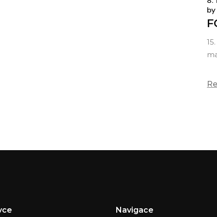
8.
by
F
15
ma
Re
vce
Navigace