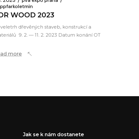
 1. 2023
pva expo praha
ppfarkoletmin
OR WOOD 2023
. veletrh dřevěných staveb, konstrukcí a
teriálů 9. 2. — 11. 2. 2023 Datum konání OT
ad more
Jak se k nám dostanete