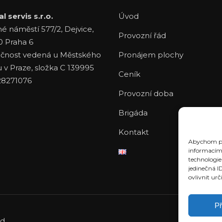
l servis s.r.o.
Úvod
né náměstí 577/2, Dejvice,
Provozní řád
0 Praha 6
čnost vedená u Městského
Pronájem plochy
 v Praze, složka C 139995
Ceník
28271076
Provozní doba
Brigáda
Kontakt
Abychom pos
informacím 
technologie
jedinečná I
ovlivnit urč
Př
ed