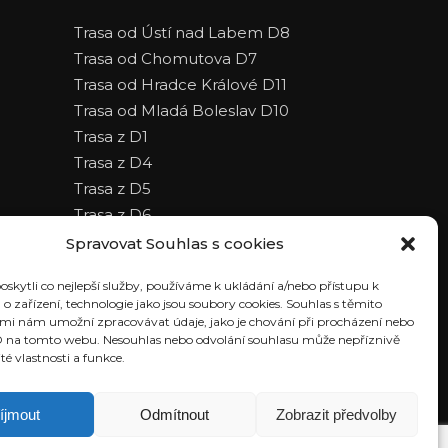
Trasa od Ústí nad Labem D8
Trasa od Chomutova D7
Trasa od Hradce Králové D11
Trasa od Mladá Boleslav D10
Trasa z D1
Trasa z D4
Trasa z D5
Trasa z D6
Spravovat Souhlas s cookies
kytli co nejlepší služby, používáme k ukládání a/nebo přístupu k
o zařízení, technologie jako jsou soubory cookies. Souhlas s těmito
mi nám umožní zpracovávat údaje, jako je chování při procházení nebo
D na tomto webu. Nesouhlas nebo odvolání souhlasu může nepříznivě
ité vlastnosti a funkce.
íjmout
Odmítnout
Zobrazit předvolby