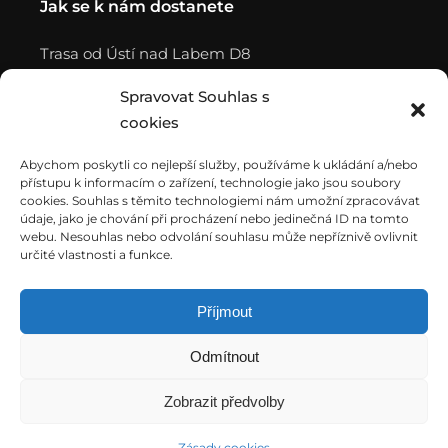
Jak se k nám dostanete
Trasa od Ústí nad Labem D8
Trasa od Chomutova D7
Spravovat Souhlas s
Trasa od Hradce Králové D11
cookies
Trasa od Mladá Boleslav D10
Trasa z D1
Abychom poskytli co nejlepší služby, používáme k ukládání a/nebo
Trasa z D4
přístupu k informacím o zařízení, technologie jako jsou soubory
cookies. Souhlas s těmito technologiemi nám umožní zpracovávat
Trasa z D5
údaje, jako je chování při procházení nebo jedinečná ID na tomto
Trasa z D6
webu. Nesouhlas nebo odvolání souhlasu může nepříznivě ovlivnit
určité vlastnosti a funkce.
Příjmout
Odmítnout
© 2021
Qode Interactive
, All Rights Reserved
Zobrazit předvolby
Zásady cookies