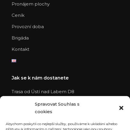
Pronájem plochy
Ceník
Provozní doba
Brigáda
Kontakt
Jak se k nám dostanete
Trasa od Ústí nad Labem D8
Trasa od Chomutova D7
Spravovat Souhlas s
Trasa od Hradce Králové D11
cookies
Trasa od Mladá Boleslav D10
Trasa z D1
Abychom poskytli co nejlepší služby, používáme k ukládání a/nebo
Trasa z D4
přístupu k informacím o zařízení, technologie jako jsou soubory